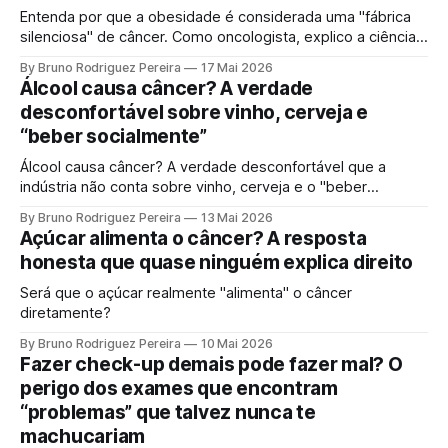
Entenda por que a obesidade é considerada uma "fábrica
silenciosa" de câncer. Como oncologista, explico a ciência
por trás da gordura visceral, inflamação crônica e
By Bruno Rodriguez Pereira
17 Mai 2026
desequilíbrio hormonal que alimentam tumores.
Álcool causa câncer? A verdade
desconfortável sobre vinho, cerveja e
“beber socialmente”
Álcool causa câncer? A verdade desconfortável que a
indústria não conta sobre vinho, cerveja e o "beber
socialmente". Entenda o mecanismo genético e por que a
By Bruno Rodriguez Pereira
13 Mai 2026
ciência moderna não sustenta mais a ideia de uma "dose
Açúcar alimenta o câncer? A resposta
segura".
honesta que quase ninguém explica direito
Será que o açúcar realmente "alimenta" o câncer
diretamente?
By Bruno Rodriguez Pereira
10 Mai 2026
Fazer check-up demais pode fazer mal? O
perigo dos exames que encontram
“problemas” que talvez nunca te
machucariam